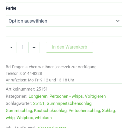
Farbe
25151
In den Warenkorb
-
+
Peitschenschlag
aus
Kautschuk
Bei Fragen stehen wir Ihnen jederzeit zur Verfügung
3
mm
Telefon: 05144-8228
Menge
Anrufzeiten: Mo-Fr: 9-12 und 13-18 Uhr
Artikelnummer:
25151
Kategorien:
Longieren
,
Peitschen - whips
,
Voltigieren
Schlagwörter:
25151
,
Gummipeitschenschlag
,
Gummischlag
,
Kautschukschlag
,
Peitschenschlag
,
Schlag
,
whip
,
Whipbox
,
whiplash