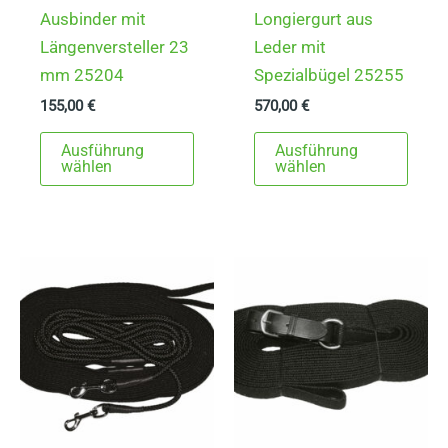
Ausbinder mit
Longiergurt aus
Längenversteller 23
Leder mit
mm 25204
Spezialbügel 25255
155,00
€
570,00
€
Dieses
Dies
Ausführung
Ausführung
Produkt
Prod
wählen
wählen
weist
weist
mehrere
mehr
Varianten
Varia
auf.
auf.
Die
Die
Optionen
Opti
können
könn
auf
auf
der
der
Produktseite
Produ