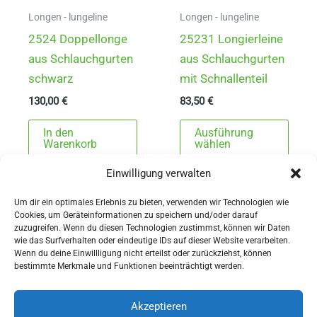
gewählt
gewä
Longen - lungeline
Longen - lungeline
werden
werd
2524 Doppellonge
25231 Longierleine
aus Schlauchgurten
aus Schlauchgurten
schwarz
mit Schnallenteil
130,00
€
83,50
€
Dies
In den
Ausführung
Prod
Warenkorb
wählen
weist
Einwilligung verwalten
mehr
Varia
Um dir ein optimales Erlebnis zu bieten, verwenden wir Technologien wie
Cookies, um Geräteinformationen zu speichern und/oder darauf
auf.
zuzugreifen. Wenn du diesen Technologien zustimmst, können wir Daten
Die
wie das Surfverhalten oder eindeutige IDs auf dieser Website verarbeiten.
Wenn du deine Einwillligung nicht erteilst oder zurückziehst, können
Opti
AGBs
bestimmte Merkmale und Funktionen beeinträchtigt werden.
könn
Impressum
auf
Widerrufsbelehrung
Akzeptieren