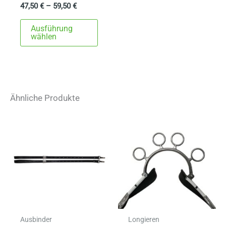
47,50
€
–
59,50
€
Dieses
Ausführung
Produkt
wählen
weist
mehrere
Varianten
auf.
Ähnliche Produkte
Die
Optionen
können
auf
der
Produktseite
gewählt
werden
Ausbinder
Longieren