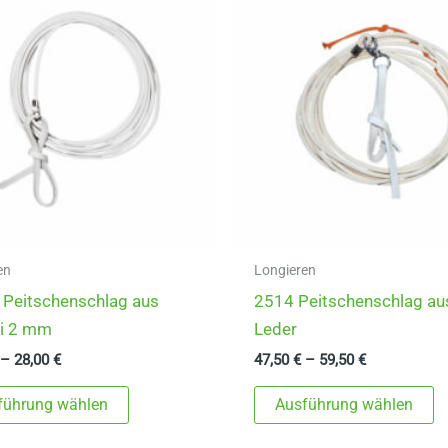
en
Longieren
Peitschenschlag aus
2514 Peitschenschlag au
i 2 mm
Leder
–
28,00
€
47,50
€
–
59,50
€
Dieses
D
führung wählen
Ausführung wählen
Produkt
P
weist
w