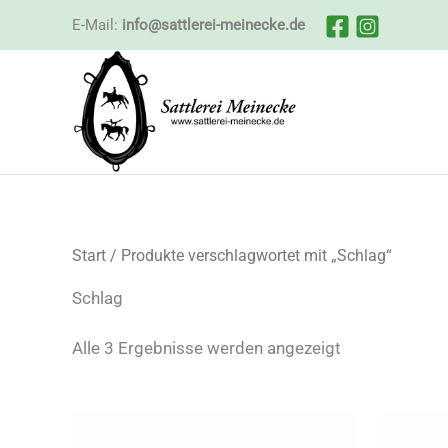
Zum
E-Mail:
info@sattlerei-meinecke.de
Inhalt
springen
Start
/ Produkte verschlagwortet mit „Schlag“
Schlag
Nach
Alle 3 Ergebnisse werden angezeigt
Beliebtheit
sortiert