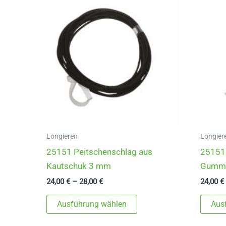
Longieren
Longier
25151 Peitschenschlag aus
25151 
Kautschuk 3 mm
Gumm
24,00
€
–
28,00
€
24,00
€
Dieses
Ausführung wählen
Aus
Produkt
weist