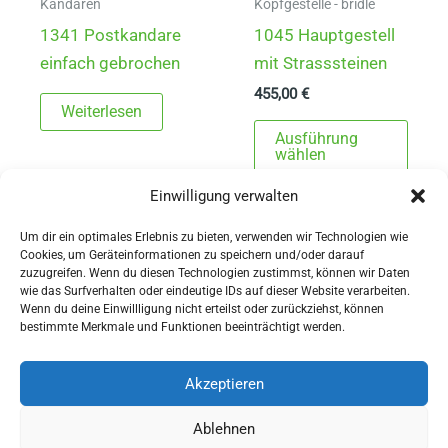
gewählt
werd
Kandaren
Kopfgestelle - bridle
werden
1341 Postkandare
1045 Hauptgestell
einfach gebrochen
mit Strasssteinen
455,00
€
Weiterlesen
Dies
Ausführung
Prod
wählen
weist
Einwilligung verwalten
mehr
Varia
Um dir ein optimales Erlebnis zu bieten, verwenden wir Technologien wie
Cookies, um Geräteinformationen zu speichern und/oder darauf
auf.
zuzugreifen. Wenn du diesen Technologien zustimmst, können wir Daten
Die
wie das Surfverhalten oder eindeutige IDs auf dieser Website verarbeiten.
Wenn du deine Einwillligung nicht erteilst oder zurückziehst, können
Opti
AGBs
bestimmte Merkmale und Funktionen beeinträchtigt werden.
könn
Impressum
auf
Widerrufsbelehrung
Akzeptieren
der
Ausrüstung
Ablehnen
Produ
für Pferdesport und Gespannfahren