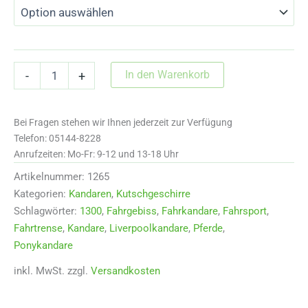
1300
In den Warenkorb
-
+
Liverpool
Kandare
für
Bei Fragen stehen wir Ihnen jederzeit zur Verfügung
Ponys
Menge
Telefon: 05144-8228
Anrufzeiten: Mo-Fr: 9-12 und 13-18 Uhr
Artikelnummer:
1265
Kategorien:
Kandaren
,
Kutschgeschirre
Schlagwörter:
1300
,
Fahrgebiss
,
Fahrkandare
,
Fahrsport
,
Fahrtrense
,
Kandare
,
Liverpoolkandare
,
Pferde
,
Ponykandare
inkl. MwSt.
zzgl.
Versandkosten