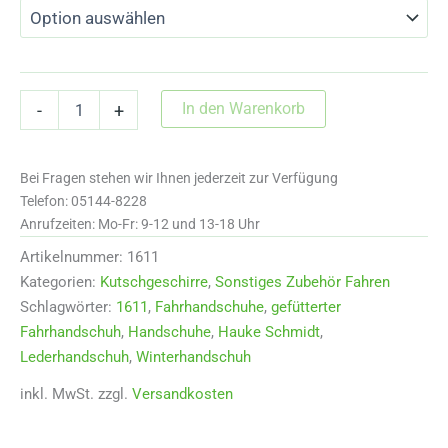
Fahrhandschuhe
In den Warenkorb
-
+
aus
Leder
mit
Bei Fragen stehen wir Ihnen jederzeit zur Verfügung
Echtlammfell
Menge
Telefon: 05144-8228
Anrufzeiten: Mo-Fr: 9-12 und 13-18 Uhr
Artikelnummer:
1611
Kategorien:
Kutschgeschirre
,
Sonstiges Zubehör Fahren
Schlagwörter:
1611
,
Fahrhandschuhe
,
gefütterter
Fahrhandschuh
,
Handschuhe
,
Hauke Schmidt
,
Lederhandschuh
,
Winterhandschuh
inkl. MwSt.
zzgl.
Versandkosten