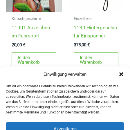
Kutschgeschirre
Einzelteile
11001 Abzeichen
1130 Hintergeschirr
im Fahrsport
für Einspänner
20,00
€
375,00
€
In den
In den
Warenkorb
Warenkorb
Einwilligung verwalten
Um dir ein optimales Erlebnis zu bieten, verwenden wir Technologien wie
Cookies, um Geräteinformationen zu speichern und/oder darauf
zuzugreifen. Wenn du diesen Technologien zustimmst, können wir Daten
wie das Surfverhalten oder eindeutige IDs auf dieser Website verarbeiten.
Wenn du deine Einwillligung nicht erteilst oder zurückziehst, können
AGBs
bestimmte Merkmale und Funktionen beeinträchtigt werden.
Impressum
Widerrufsbelehrung
Akzeptieren