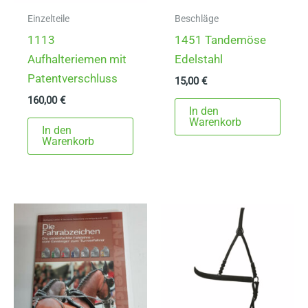
Einzelteile
Beschläge
1113
1451 Tandemöse
Aufhalteriemen mit
Edelstahl
Patentverschluss
15,00
€
160,00
€
In den
Warenkorb
In den
Warenkorb