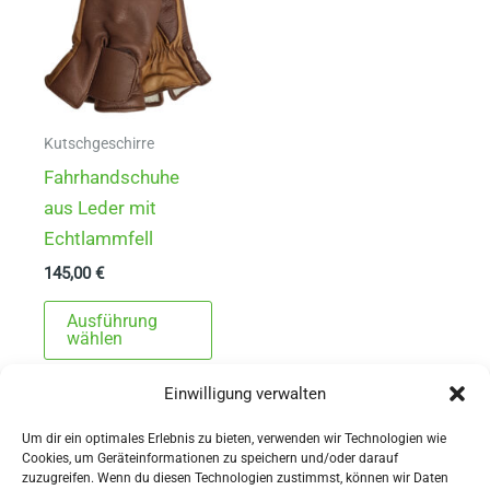
können
könn
auf
auf
der
der
Produktseite
Produ
gewählt
gewä
Kutschgeschirre
werden
werd
Fahrhandschuhe
aus Leder mit
Echtlammfell
145,00
€
Dieses
Ausführung
Produkt
wählen
weist
Einwilligung verwalten
mehrere
Varianten
Um dir ein optimales Erlebnis zu bieten, verwenden wir Technologien wie
auf.
Cookies, um Geräteinformationen zu speichern und/oder darauf
zuzugreifen. Wenn du diesen Technologien zustimmst, können wir Daten