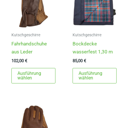
Kutschgeschirre
Kutschgeschirre
Fahrhandschuhe
Bockdecke
aus Leder
wasserfest 1,30 m
102,00
€
85,00
€
Dieses
Dies
Ausführung
Ausführung
Produkt
Prod
wählen
wählen
weist
weist
mehrere
mehr
Varianten
Varia
auf.
auf.
Die
Die
Optionen
Opti