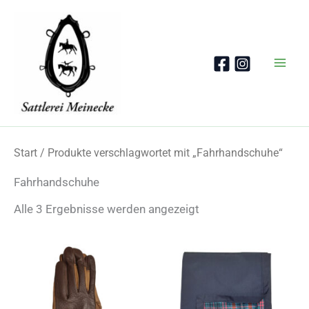
Zum
Inhalt
springen
Start
/ Produkte verschlagwortet mit „Fahrhandschuhe“
Fahrhandschuhe
Nach
Alle 3 Ergebnisse werden angezeigt
Beliebtheit
sortiert