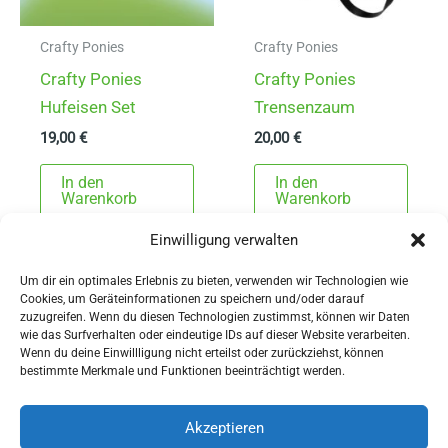
Crafty Ponies
Crafty Ponies
Crafty Ponies
Crafty Ponies
Hufeisen Set
Trensenzaum
19,00
€
20,00
€
In den
In den
Warenkorb
Warenkorb
Einwilligung verwalten
Um dir ein optimales Erlebnis zu bieten, verwenden wir Technologien wie
Cookies, um Geräteinformationen zu speichern und/oder darauf
zuzugreifen. Wenn du diesen Technologien zustimmst, können wir Daten
wie das Surfverhalten oder eindeutige IDs auf dieser Website verarbeiten.
Wenn du deine Einwillligung nicht erteilst oder zurückziehst, können
AGBs
bestimmte Merkmale und Funktionen beeinträchtigt werden.
Impressum
Widerrufsbelehrung
Akzeptieren