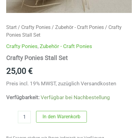
Start
/
Crafty Ponies
/
Zubehör - Craft Ponies
/ Crafty
Ponies Stall Set
Crafty Ponies
,
Zubehör - Craft Ponies
Crafty Ponies Stall Set
25,00
€
Preis incl. 19% MWST, zuzüglich Versandkosten
Verfügbarkeit:
Verfügbar bei Nachbestellung
Crafty
In den Warenkorb
Ponies
Stall
Set
Bei Fragen stehen wir Ihnen jederzeit zur Verfügung