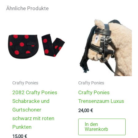
Ähnliche Produkte
Crafty Ponies
Crafty Ponies
2082 Crafty Ponies
Crafty Ponies
Schabracke und
Trensenzaum Luxus
Gurtschoner
24,00
€
schwarz mit roten
In den
Punkten
Warenkorb
15,00
€