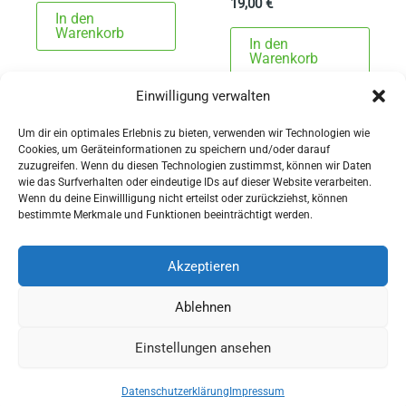
19,00
€
In den
Warenkorb
In den
Warenkorb
Einwilligung verwalten
Um dir ein optimales Erlebnis zu bieten, verwenden wir Technologien wie
Cookies, um Geräteinformationen zu speichern und/oder darauf
zuzugreifen. Wenn du diesen Technologien zustimmst, können wir Daten
wie das Surfverhalten oder eindeutige IDs auf dieser Website verarbeiten.
Wenn du deine Einwillligung nicht erteilst oder zurückziehst, können
AGBs
bestimmte Merkmale und Funktionen beeinträchtigt werden.
Impressum
Widerrufsbelehrung
Akzeptieren
Ausrüstung
Ablehnen
für Pferdesport und Gespannfahren
Einstellungen ansehen
Copyright © 2026 - Sattlerei Meinecke
Datenschutzerklärung
Impressum