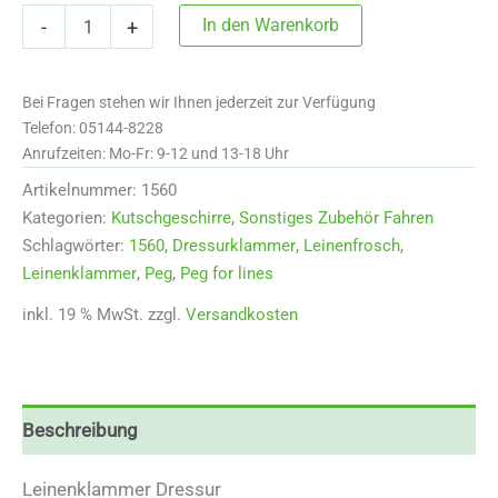
1560
In den Warenkorb
-
+
Leinenklammer
Dressur
-
Bei Fragen stehen wir Ihnen jederzeit zur Verfügung
Peg
for
Telefon: 05144-8228
lines
Anrufzeiten: Mo-Fr: 9-12 und 13-18 Uhr
-
Artikelnummer:
1560
dressage
Menge
Kategorien:
Kutschgeschirre
,
Sonstiges Zubehör Fahren
Schlagwörter:
1560
,
Dressurklammer
,
Leinenfrosch
,
Leinenklammer
,
Peg
,
Peg for lines
inkl. 19 % MwSt.
zzgl.
Versandkosten
Beschreibung
Leinenklammer Dressur