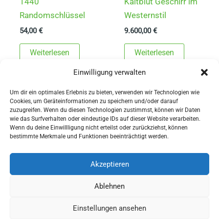
1440
Kaltblut Geschirr im
Randomschlüssel
Westernstil
54,00
€
9.600,00
€
Weiterlesen
Weiterlesen
Einwilligung verwalten
Um dir ein optimales Erlebnis zu bieten, verwenden wir Technologien wie
Cookies, um Geräteinformationen zu speichern und/oder darauf
zuzugreifen. Wenn du diesen Technologien zustimmst, können wir Daten
wie das Surfverhalten oder eindeutige IDs auf dieser Website verarbeiten.
Wenn du deine Einwillligung nicht erteilst oder zurückziehst, können
AGBs
bestimmte Merkmale und Funktionen beeinträchtigt werden.
Impressum
Widerrufsbelehrung
Akzeptieren
Ausrüstung
Ablehnen
für Pferdesport und Gespannfahren
Einstellungen ansehen
Copyright © 2026 - Sattlerei Meinecke