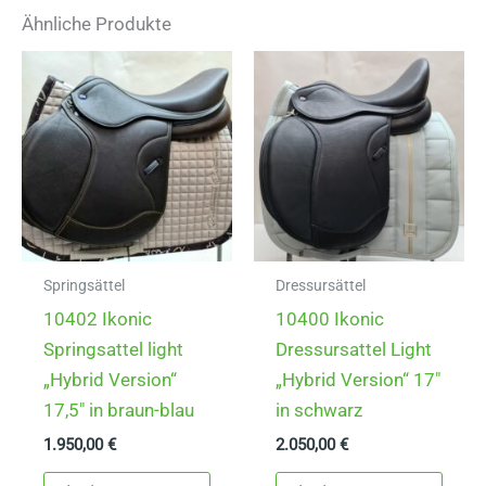
Ähnliche Produkte
Springsättel
Dressursättel
10402 Ikonic
10400 Ikonic
Springsattel light
Dressursattel Light
„Hybrid Version“
„Hybrid Version“ 17″
17,5″ in braun-blau
in schwarz
1.950,00
€
2.050,00
€