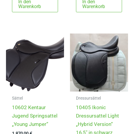
In den
In den
Warenkorb
Warenkorb
Sättel
Dressursättel
10602 Kentaur
10405 Ikonic
Jugend Springsattel
Dressursattel Light
„Young Jumper“
„Hybrid Version“
16,5″ in schwarz
1.870,00
€