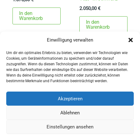
2.050,00
€
In den
Warenkorb
In den
Warenkorb
Einwilligung verwalten
Um dir ein optimales Erlebnis zu bieten, verwenden wir Technologien wie
Cookies, um Geräteinformationen zu speichern und/oder darauf
zuzugreifen. Wenn du diesen Technologien zustimmst, können wir Daten
wie das Surfverhalten oder eindeutige IDs auf dieser Website verarbeiten.
Wenn du deine Einwillligung nicht erteilst oder zurückziehst, können
AGBs
bestimmte Merkmale und Funktionen beeinträchtigt werden.
Impressum
Widerrufsbelehrung
Akzeptieren
Ausrüstung
Ablehnen
für Pferdesport und Gespannfahren
Einstellungen ansehen
Copyright © 2026 - Sattlerei Meinecke