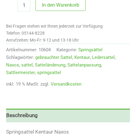
10604
In den Warenkorb
Kentaur
Sattel
Naxos
Bei Fragen stehen wir Ihnen jederzeit zur Verfügung
Menge
Telefon: 05144-8228
Anrufzeiten: Mo-Fr: 9-12 und 13-18 Uhr
Artikelnummer:
10604
Kategorie:
Springsättel
Schlagwörter:
gebrauchter Sattel
,
Kentaur
,
Ledersattel
,
Naxos
,
sattel
,
Satteländerung
,
Sattelanpassung
,
Sattlermeister
,
springsattel
inkl. 19 % MwSt.
zzgl.
Versandkosten
Beschreibung
Springsattel Kentaur Naxos