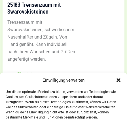
25183 Trensenzaum mit
Swarovskisteinen
Trensenzaum mit
Swarovskisteinen, schwedischem
Nasenhalfter und Zügeln. Von
Hand genäht. Kann individuell
nach Ihren Wünschen und Größen
angefertigt werden.
25183
zum Blogbeitrag »
Einwilligung verwalten
Trensenzaum
mit
Um dir ein optimales Erlebnis zu bieten, verwenden wir Technologien wie
Swarovskisteinen
Cookies, um Geräteinformationen zu speichern und/oder darauf
zuzugreifen. Wenn du diesen Technologien zustimmst, können wir Daten
wie das Surfverhalten oder eindeutige IDs auf dieser Website verarbeiten.
Wenn du deine Einwillligung nicht erteilst oder zurückziehst, können
AGBs
bestimmte Merkmale und Funktionen beeinträchtigt werden.
Impressum