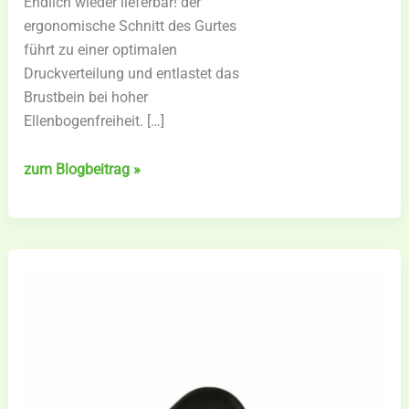
Endlich wieder lieferbar! der
ergonomische Schnitt des Gurtes
führt zu einer optimalen
Druckverteilung und entlastet das
Brustbein bei hoher
Ellenbogenfreiheit. […]
Bauchgurt
zum Blogbeitrag »
„Butterfly“