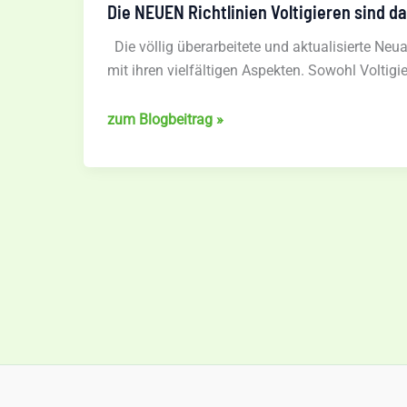
Die NEUEN Richtlinien Voltigieren sind da
Die völlig überarbeitete und aktualisierte Neua
mit ihren vielfältigen Aspekten. Sowohl Voltigie
Die
zum Blogbeitrag »
NEUEN
Richtlinien
Voltigieren
sind
da!!