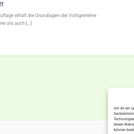
!!
uflage ethält die Grundlagen der Voltigierlehre
rer als auch […]
Um dir ein o
Geräteinfor
Technologien
dieser Websi
können best