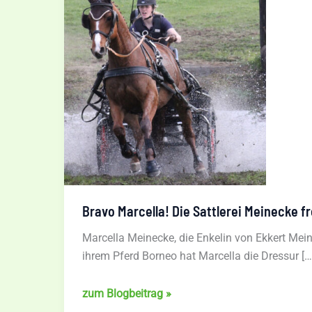
Bravo Marcella! Die Sattlerei Meinecke fr
Marcella Meinecke, die Enkelin von Ekkert Meine
ihrem Pferd Borneo hat Marcella die Dressur […
Bravo
zum Blogbeitrag »
Marcella!