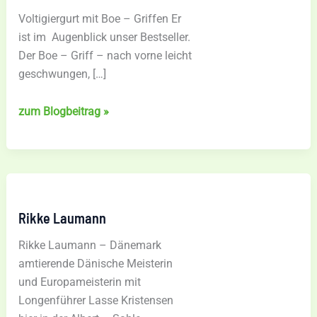
Voltigiergurt mit Boe – Griffen Er
ist im Augenblick unser Bestseller.
Der Boe – Griff – nach vorne leicht
geschwungen, […]
Boe
zum Blogbeitrag »
Voltigiergurt
–
von
vielen
geliebt
Rikke Laumann
Rikke Laumann – Dänemark
amtierende Dänische Meisterin
und Europameisterin mit
Longenführer Lasse Kristensen