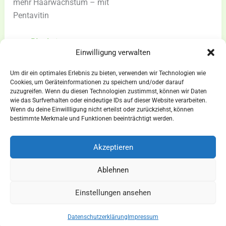
mehr Haarwachstum – mit
Pentavitin
NEUHEITEN
zum Blogbeitrag »
Einwilligung verwalten
bei
Leovet
Um dir ein optimales Erlebnis zu bieten, verwenden wir Technologien wie
Cookies, um Geräteinformationen zu speichern und/oder darauf
zuzugreifen. Wenn du diesen Technologien zustimmst, können wir Daten
wie das Surfverhalten oder eindeutige IDs auf dieser Website verarbeiten.
Wenn du deine Einwillligung nicht erteilst oder zurückziehst, können
AGBs
bestimmte Merkmale und Funktionen beeinträchtigt werden.
Impressum
Widerrufsbelehrung
Akzeptieren
Ausrüstung
Ablehnen
für Pferdesport und Gespannfahren
Einstellungen ansehen
Copyright © 2026 - Sattlerei Meinecke
Datenschutzerklärung
Impressum