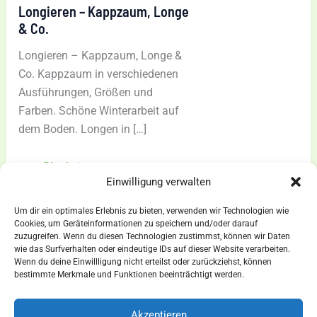
Longieren – Kappzaum, Longe
& Co.
Longieren – Kappzaum, Longe &
Co. Kappzaum in verschiedenen
Ausführungen, Größen und
Farben. Schöne Winterarbeit auf
dem Boden. Longen in […]
Longieren
zum Blogbeitrag »
Einwilligung verwalten
–
Kappzaum,
Um dir ein optimales Erlebnis zu bieten, verwenden wir Technologien wie
Longe
Cookies, um Geräteinformationen zu speichern und/oder darauf
zuzugreifen. Wenn du diesen Technologien zustimmst, können wir Daten
&
wie das Surfverhalten oder eindeutige IDs auf dieser Website verarbeiten.
Co.
Wenn du deine Einwillligung nicht erteilst oder zurückziehst, können
AGBs
bestimmte Merkmale und Funktionen beeinträchtigt werden.
Impressum
Widerrufsbelehrung
Akzeptieren