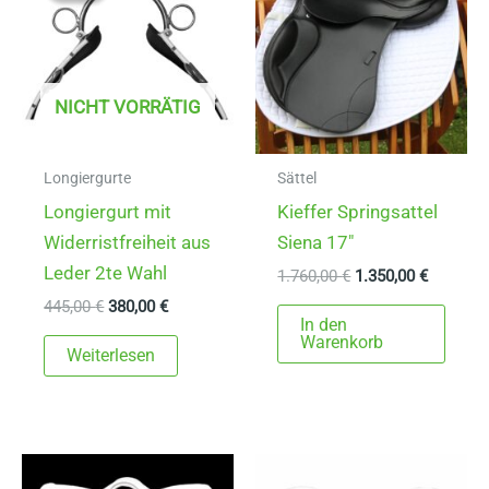
NICHT VORRÄTIG
Longiergurte
Sättel
Longiergurt mit
Kieffer Springsattel
Widerristfreiheit aus
Siena 17″
Leder 2te Wahl
Ursprünglicher
Aktuelle
1.760,00
€
1.350,00
€
Preis
Preis
Ursprünglicher
Aktueller
445,00
€
380,00
€
war:
ist:
In den
Preis
Preis
1.760,00 €
1.350,00
Warenkorb
war:
ist:
Weiterlesen
445,00 €
380,00 €.