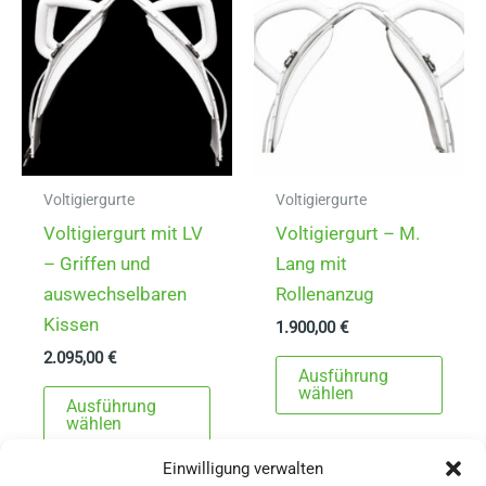
Voltigiergurte
Voltigiergurte
Voltigiergurt mit LV
Voltigiergurt – M.
– Griffen und
Lang mit
auswechselbaren
Rollenanzug
Kissen
1.900,00
€
2.095,00
€
Dies
Ausführung
Dieses
Prod
wählen
Ausführung
Produkt
weist
wählen
weist
mehr
Einwilligung verwalten
mehrere
Varia