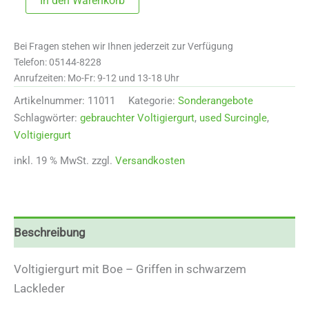
In den Warenkorb
mit
Boe
-
Bei Fragen stehen wir Ihnen jederzeit zur Verfügung
Griffen
Telefon: 05144-8228
mit
Lackleder
Anrufzeiten: Mo-Fr: 9-12 und 13-18 Uhr
gebraucht
Artikelnummer:
11011
Kategorie:
Sonderangebote
11011
Schlagwörter:
gebrauchter Voltigiergurt
,
used Surcingle
,
Menge
Voltigiergurt
inkl. 19 % MwSt.
zzgl.
Versandkosten
Beschreibung
Voltigiergurt mit Boe – Griffen in schwarzem
Lackleder