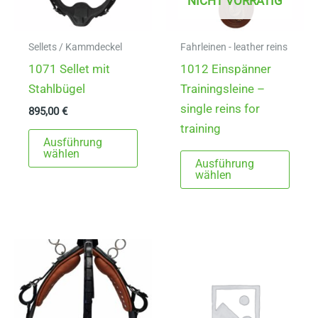
NICHT VORRÄTIG
Sellets / Kammdeckel
Fahrleinen - leather reins
1071 Sellet mit
1012 Einspänner
Stahlbügel
Trainingsleine –
single reins for
895,00
€
training
Dieses
Ausführung
Produkt
Dies
wählen
Ausführung
weist
Prod
wählen
mehrere
weist
Varianten
mehr
auf.
Varia
Die
auf.
Optionen
Die
können
Opti
auf
könn