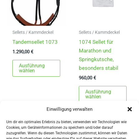
der
auf
Produktseite
der
gewählt
Produ
werden
gewä
Sellets / Kammdeckel
Sellets / Kammdeckel
werd
Tandemsellet 1073
1074 Sellet für
Marathon und
1.290,00
€
Springkutsche,
Dieses
Ausführung
besonders stabil
Produkt
wählen
960,00
€
weist
mehrere
Dies
Ausführung
Varianten
Prod
wählen
auf.
weist
Einwilligung verwalten
Die
mehr
Optionen
Varia
Um dir ein optimales Erlebnis zu bieten, verwenden wir Technologien wie
Cookies, um Geräteinformationen zu speichern und/oder darauf
können
auf.
zuzugreifen. Wenn du diesen Technologien zustimmst, können wir Daten
wie das Surfverhalten oder eindeutige IDs auf dieser Website verarbeiten.