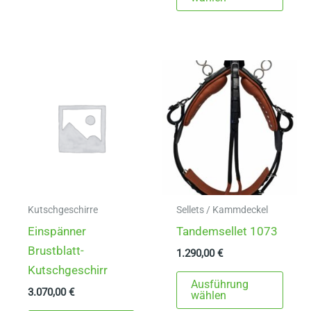
mehrere
weist
Varianten
mehr
auf.
Varia
Die
auf.
Optionen
Die
können
Opti
auf
könn
der
auf
Produktseite
der
gewählt
Produ
werden
gewä
Kutschgeschirre
Sellets / Kammdeckel
werd
Einspänner
Tandemsellet 1073
Brustblatt-
1.290,00
€
Kutschgeschirr
Dies
Ausführung
3.070,00
€
Prod
wählen