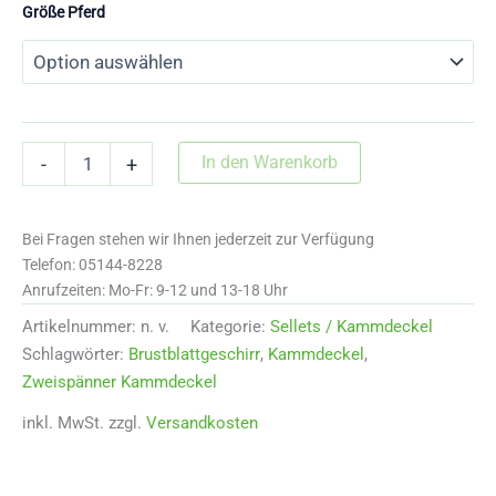
Größe Pferd
Kammdeckel
In den Warenkorb
-
+
mit
Formkissen
1087
Bei Fragen stehen wir Ihnen jederzeit zur Verfügung
Menge
Telefon: 05144-8228
Anrufzeiten: Mo-Fr: 9-12 und 13-18 Uhr
Artikelnummer:
n. v.
Kategorie:
Sellets / Kammdeckel
Schlagwörter:
Brustblattgeschirr
,
Kammdeckel
,
Zweispänner Kammdeckel
inkl. MwSt.
zzgl.
Versandkosten