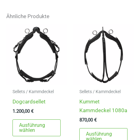
Ähnliche Produkte
Sellets / Kammdeckel
Sellets / Kammdeckel
Dogcardsellet
Kummet
Kammdeckel 1080a
1.200,00
€
870,00
€
Dieses
Ausführung
Produkt
Dies
wählen
Ausführung
weist
Prod
wählen