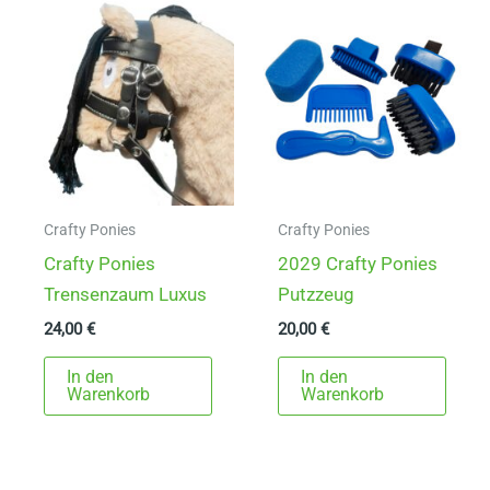
Crafty Ponies
Crafty Ponies
Crafty Ponies
2029 Crafty Ponies
Trensenzaum Luxus
Putzzeug
24,00
€
20,00
€
In den
In den
Warenkorb
Warenkorb