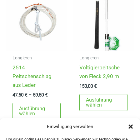
Die
Opti
Optionen
könn
können
auf
auf
der
der
Produ
Produktseite
gewä
gewählt
werd
Longieren
Longieren
werden
2514
Voltigierpeitsche
Peitschenschlag
von Fleck 2,90 m
aus Leder
150,00
€
47,50
€
–
59,50
€
Dies
Ausführung
Dieses
Prod
wählen
Ausführung
Produkt
weist
wählen
weist
mehr
Einwilligung verwalten
mehrere
Varia
Varianten
auf.
Um dir ein optimales Erlebnis zu bieten, verwenden wir Technologien wie