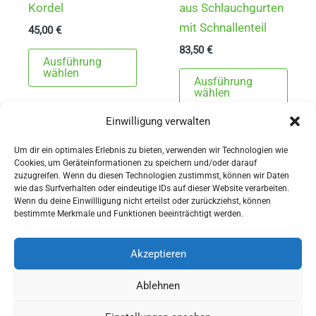
Kordel
aus Schlauchgurten
mit Schnallenteil
45,00
€
83,50
€
Dieses
Ausführung
Produkt
Dies
wählen
Ausführung
weist
Prod
wählen
mehrere
weist
Einwilligung verwalten
Varianten
mehr
auf.
Varia
Um dir ein optimales Erlebnis zu bieten, verwenden wir Technologien wie
Cookies, um Geräteinformationen zu speichern und/oder darauf
Die
auf.
zuzugreifen. Wenn du diesen Technologien zustimmst, können wir Daten
Optionen
Die
wie das Surfverhalten oder eindeutige IDs auf dieser Website verarbeiten.
Wenn du deine Einwillligung nicht erteilst oder zurückziehst, können
können
Opti
AGBs
bestimmte Merkmale und Funktionen beeinträchtigt werden.
auf
könn
Impressum
der
auf
Widerrufsbelehrung
Akzeptieren
Produktseite
der
Ausrüstung
Ablehnen
gewählt
Produ
für Pferdesport und Gespannfahren
werden
gewä