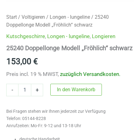
Start
/
Voltigieren
/
Longen - lungeline
/ 25240
Doppellonge Modell „Fröhlich“ schwarz
Kutschgeschirre
,
Longen - lungeline
,
Longieren
25240 Doppellonge Modell „Fröhlich“ schwarz
153,00
€
Preis incl. 19 % MWST,
zuzüglich Versandkosten.
25240
In den Warenkorb
-
+
Doppellonge
Modell
"Fröhlich"
Bei Fragen stehen wir Ihnen jederzeit zur Verfügung
schwarz
Menge
Telefon: 05144-8228
Anrufzeiten: Mo-Fr: 9-12 und 13-18 Uhr
deutsche Handarbeit