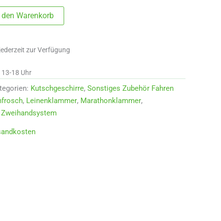
n den Warenkorb
jederzeit zur Verfügung
d 13-18 Uhr
tegorien:
Kutschgeschirre
,
Sonstiges Zubehör Fahren
nfrosch
,
Leinenklammer
,
Marathonklammer
,
,
Zweihandsystem
sandkosten