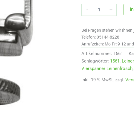
1561
I
-
+
Leinenklammer
Marathon
-
Bei Fragen stehen wir Ihnen 
Peg
for
Telefon: 05144-8228
lines
Anrufzeiten: Mo-Fr: 9-12 un
Menge
Artikelnummer:
1561
Ka
Schlagwörter:
1561
,
Leine
Vierspänner Leinenfrosch
inkl. 19 % MwSt.
zzgl.
Ver