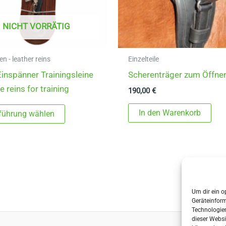
NICHT VORRÄTIG
en - leather reins
Einzelteile
inspänner Trainingsleine
Scherenträger zum Öffne
e reins for training
190,00
€
Dieses
In den Warenkorb
führung wählen
Produkt
weist
mehrere
Varianten
auf.
Die
Um dir ein o
Geräteinfor
Optionen
Technologien
können
dieser Websi