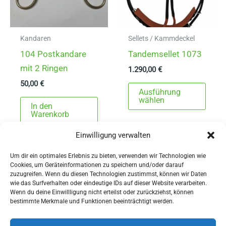
Kandaren
Sellets / Kammdeckel
104 Postkandare
Tandemsellet 1073
mit 2 Ringen
1.290,00
€
50,00
€
Dies
Ausführung
Prod
wählen
In den
weist
Warenkorb
mehr
Einwilligung verwalten
Varia
auf.
Um dir ein optimales Erlebnis zu bieten, verwenden wir Technologien wie
Cookies, um Geräteinformationen zu speichern und/oder darauf
Die
zuzugreifen. Wenn du diesen Technologien zustimmst, können wir Daten
Opti
wie das Surfverhalten oder eindeutige IDs auf dieser Website verarbeiten.
Wenn du deine Einwillligung nicht erteilst oder zurückziehst, können
könn
AGBs
bestimmte Merkmale und Funktionen beeinträchtigt werden.
auf
Impressum