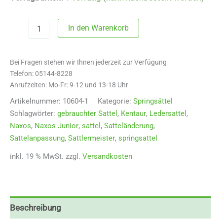
10606
In den Warenkorb
Kentaur
Sattel
Naxos
Bei Fragen stehen wir Ihnen jederzeit zur Verfügung
Junior
16,5"
Telefon: 05144-8228
Menge
Anrufzeiten: Mo-Fr: 9-12 und 13-18 Uhr
Artikelnummer:
10604-1
Kategorie:
Springsättel
Schlagwörter:
gebrauchter Sattel
,
Kentaur
,
Ledersattel
,
Naxos
,
Naxos Junior
,
sattel
,
Satteländerung
,
Sattelanpassung
,
Sattlermeister
,
springsattel
inkl. 19 % MwSt.
zzgl.
Versandkosten
Beschreibung