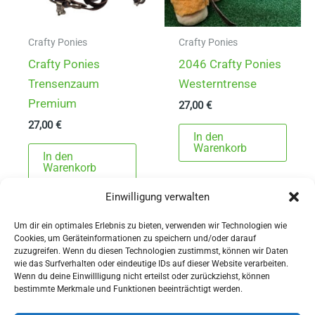
Crafty Ponies
Crafty Ponies
Crafty Ponies
2046 Crafty Ponies
Trensenzaum
Westerntrense
Premium
27,00
€
27,00
€
In den
Warenkorb
In den
Warenkorb
Einwilligung verwalten
Um dir ein optimales Erlebnis zu bieten, verwenden wir Technologien wie
Cookies, um Geräteinformationen zu speichern und/oder darauf
zuzugreifen. Wenn du diesen Technologien zustimmst, können wir Daten
wie das Surfverhalten oder eindeutige IDs auf dieser Website verarbeiten.
Wenn du deine Einwillligung nicht erteilst oder zurückziehst, können
AGBs
bestimmte Merkmale und Funktionen beeinträchtigt werden.
Impressum