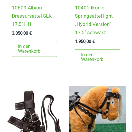
10609 Albion
10401 Ikonic
Dressursattel SLK
Springsattel light
17,5″ HH
„Hybrid Version“
17,5″ schwarz
3.850,00
€
1.950,00
€
In den
Warenkorb
In den
Warenkorb