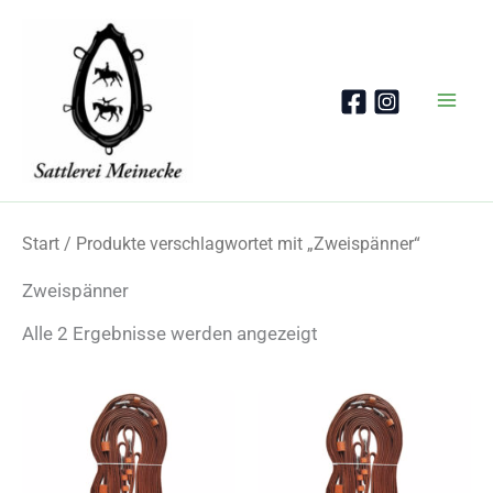
Zum
Inhalt
springen
Start
/ Produkte verschlagwortet mit „Zweispänner“
Zweispänner
Nach
Alle 2 Ergebnisse werden angezeigt
Beliebtheit
sortiert