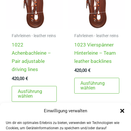
Fahrleinen - leather reins
Fahrleinen - leather reins
1022
1023 Vierspänner
Achenbachleine –
Hinterleine – Team
Pair adjustable
leather backlines
driving lines
420,00
€
420,00
€
Dies
Ausführung
Dieses
Prod
wählen
Ausführung
Produkt
weist
wählen
weist
mehr
Einwilligung verwalten
mehrere
Varia
Varianten
auf.
Um dir ein optimales Erlebnis zu bieten, verwenden wir Technologien wie
auf.
Die
Cookies, um Geräteinformationen zu speichern und/oder darauf