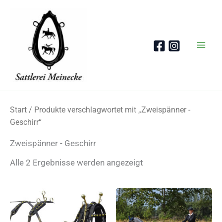
Zum
Inhalt
springen
Start
/ Produkte verschlagwortet mit „Zweispänner -
Geschirr“
Zweispänner - Geschirr
Nach
Alle 2 Ergebnisse werden angezeigt
Beliebtheit
sortiert