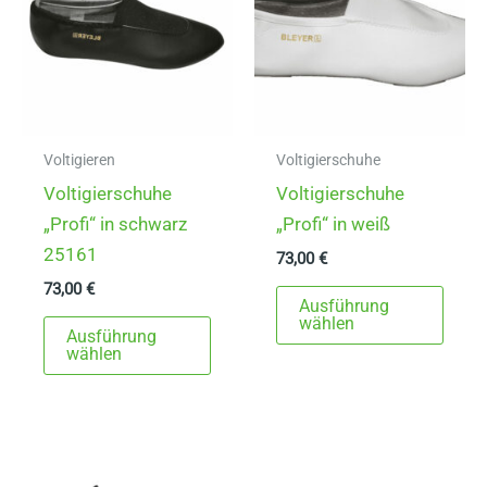
Voltigieren
Voltigierschuhe
Voltigierschuhe
Voltigierschuhe
„Profi“ in schwarz
„Profi“ in weiß
25161
73,00
€
73,00
€
Dies
Ausführung
Dieses
Prod
wählen
Ausführung
Produkt
weist
wählen
weist
mehr
mehrere
Varia
Varianten
auf.
auf.
Die