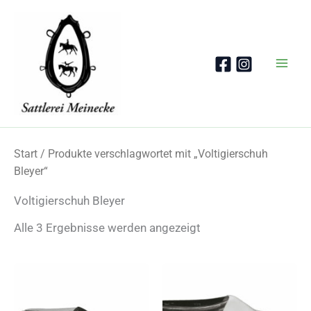
Zum
Inhalt
springen
Start
/ Produkte verschlagwortet mit „Voltigierschuh
Bleyer“
Voltigierschuh Bleyer
Nach
Alle 3 Ergebnisse werden angezeigt
Beliebtheit
sortiert