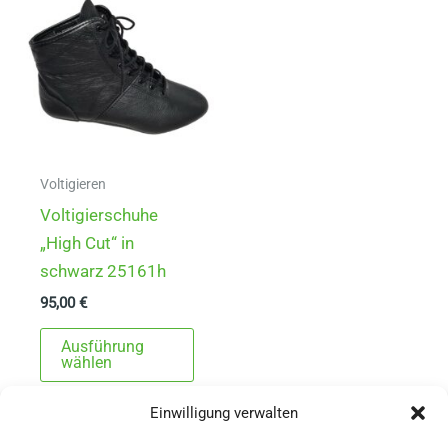
Die
Opti
Optionen
könn
können
auf
auf
der
der
Produ
Produktseite
gewä
gewählt
werd
Voltigieren
werden
Voltigierschuhe
„High Cut“ in
schwarz 25161h
95,00
€
Dieses
Ausführung
Produkt
wählen
weist
Einwilligung verwalten
mehrere
Varianten