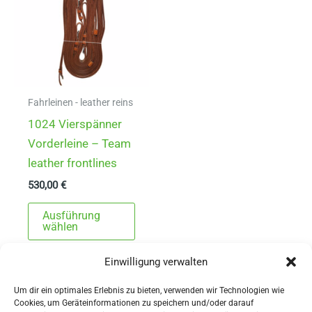
Fahrleinen - leather reins
1024 Vierspänner
Vorderleine – Team
leather frontlines
530,00
€
Dieses
Ausführung
Produkt
wählen
weist
Einwilligung verwalten
mehrere
Varianten
Um dir ein optimales Erlebnis zu bieten, verwenden wir Technologien wie
auf.
Cookies, um Geräteinformationen zu speichern und/oder darauf