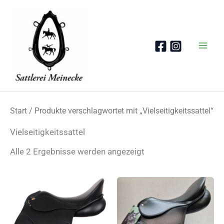
Zum
Inhalt
springen
Start
/ Produkte verschlagwortet mit „Vielseitigkeitssattel“
Vielseitigkeitssattel
Nach
Alle 2 Ergebnisse werden angezeigt
Beliebtheit
sortiert