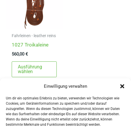
Fahrleinen - leather reins
1027 Troikaleine
560,00
€
Dieses
Ausführung
Produkt
wählen
weist
Einwilligung verwalten
mehrere
Varianten
Um dir ein optimales Erlebnis zu bieten, verwenden wir Technologien wie
auf.
Cookies, um Geräteinformationen zu speichern und/oder darauf
zuzugreifen. Wenn du diesen Technologien zustimmst, können wir Daten
Die
wie das Surfverhalten oder eindeutige IDs auf dieser Website verarbeiten.
Wenn du deine Einwillligung nicht erteilst oder zurückziehst, können
Optionen
AGBs
bestimmte Merkmale und Funktionen beeinträchtigt werden.
können