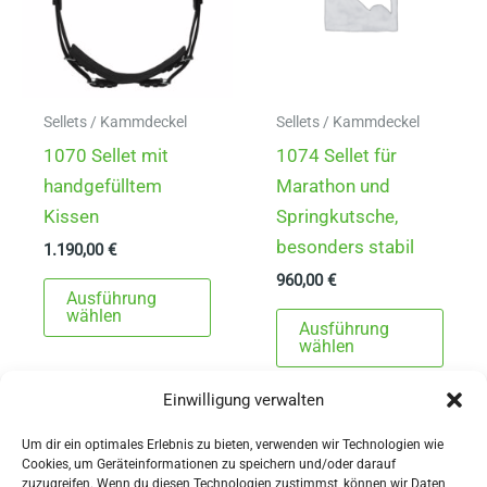
können
könn
auf
auf
der
der
Produktseite
Produ
gewählt
gewä
Sellets / Kammdeckel
Sellets / Kammdeckel
werden
werd
1070 Sellet mit
1074 Sellet für
handgefülltem
Marathon und
Kissen
Springkutsche,
besonders stabil
1.190,00
€
960,00
€
Dieses
Ausführung
Produkt
Dies
wählen
Ausführung
weist
Prod
wählen
mehrere
weist
Einwilligung verwalten
Varianten
mehr
auf.
Varia
Um dir ein optimales Erlebnis zu bieten, verwenden wir Technologien wie
Die
auf.
Cookies, um Geräteinformationen zu speichern und/oder darauf
zuzugreifen. Wenn du diesen Technologien zustimmst, können wir Daten