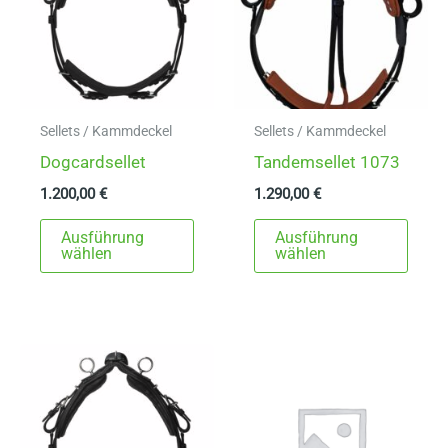
können
könn
auf
auf
der
der
Produktseite
Produ
gewählt
gewä
Sellets / Kammdeckel
Sellets / Kammdeckel
werden
werd
Dogcardsellet
Tandemsellet 1073
1.200,00
€
1.290,00
€
Dieses
Dies
Ausführung
Ausführung
Produkt
Prod
wählen
wählen
weist
weist
mehrere
mehr
Varianten
Varia
auf.
auf.
Die
Die
Optionen
Opti