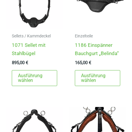
Sellets / Kammdeckel
Einzelteile
1071 Sellet mit
1186 Einspänner
Stahlbügel
Bauchgurt „Belinda“
895,00
€
165,00
€
Dieses
Dies
Ausführung
Ausführung
Produkt
Prod
wählen
wählen
weist
weist
mehrere
mehr
Varianten
Varia
auf.
auf.
Die
Die
Optionen
Opti