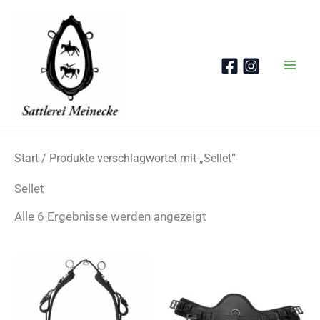
Zum
Inhalt
springen
Start
/ Produkte verschlagwortet mit „Sellet“
Sellet
Nach
Alle 6 Ergebnisse werden angezeigt
Beliebtheit
sortiert