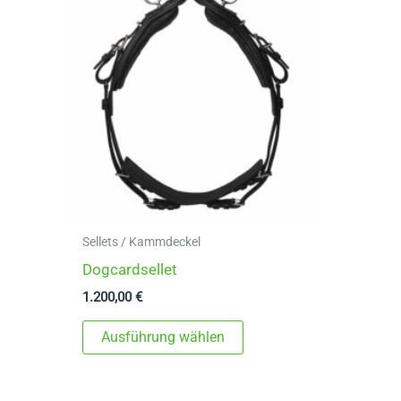
Sellets / Kammdeckel
Dogcardsellet
1.200,00
€
Dieses
Ausführung wählen
Produkt
weist
mehrere