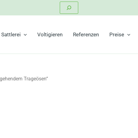
Suchen
Sattlerei
Voltigieren
Referenzen
Preise
chgehendem Trageösen“