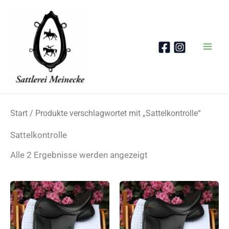
Zum
Inhalt
springen
Start
/ Produkte verschlagwortet mit „Sattelkontrolle“
Sattelkontrolle
Nach
Alle 2 Ergebnisse werden angezeigt
Beliebtheit
sortiert