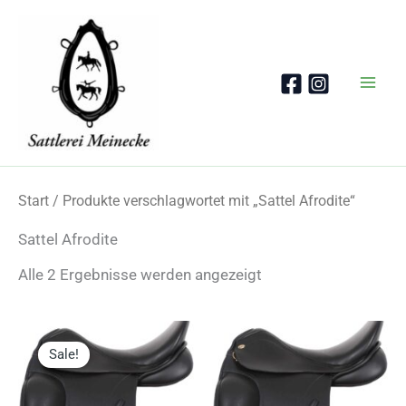
Zum
Inhalt
springen
Start
/ Produkte verschlagwortet mit „Sattel Afrodite“
Sattel Afrodite
Nach
Alle 2 Ergebnisse werden angezeigt
Beliebtheit
sortiert
Sale!