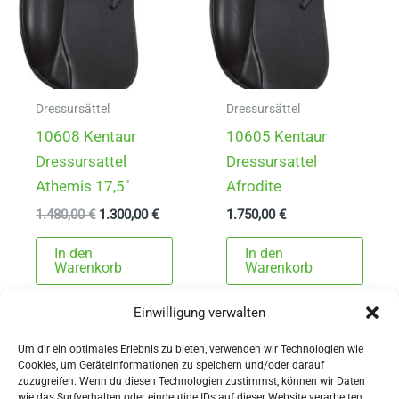
Dressursättel
Dressursättel
10608 Kentaur
10605 Kentaur
Dressursattel
Dressursattel
Athemis 17,5″
Afrodite
Ursprünglicher
Aktueller
1.480,00
€
1.300,00
€
1.750,00
€
Preis
Preis
war:
ist:
In den
In den
1.480,00 €
1.300,00 €.
Warenkorb
Warenkorb
Einwilligung verwalten
Um dir ein optimales Erlebnis zu bieten, verwenden wir Technologien wie
Cookies, um Geräteinformationen zu speichern und/oder darauf
zuzugreifen. Wenn du diesen Technologien zustimmst, können wir Daten
wie das Surfverhalten oder eindeutige IDs auf dieser Website verarbeiten.