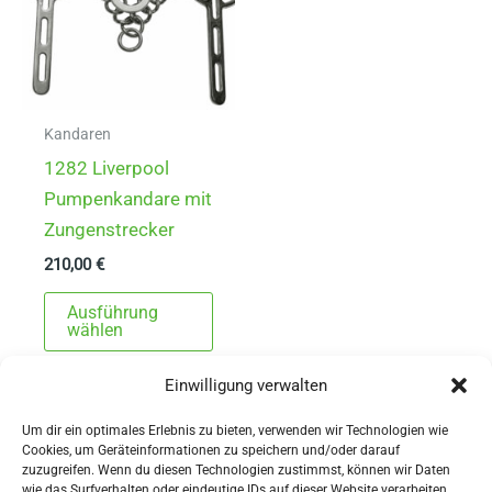
Kandaren
1282 Liverpool
Pumpenkandare mit
Zungenstrecker
210,00
€
Dieses
Ausführung
Produkt
wählen
weist
Einwilligung verwalten
mehrere
Varianten
Um dir ein optimales Erlebnis zu bieten, verwenden wir Technologien wie
auf.
Cookies, um Geräteinformationen zu speichern und/oder darauf
zuzugreifen. Wenn du diesen Technologien zustimmst, können wir Daten
Die
wie das Surfverhalten oder eindeutige IDs auf dieser Website verarbeiten.