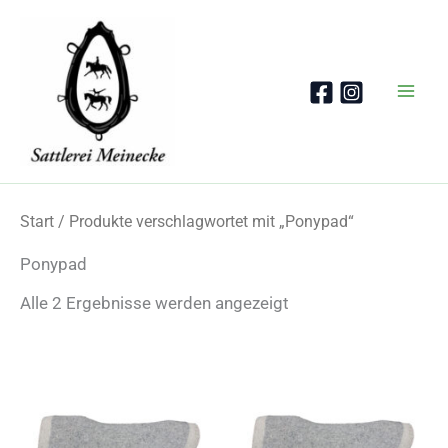
Zum
Inhalt
springen
Start
/ Produkte verschlagwortet mit „Ponypad“
Ponypad
Nach
Alle 2 Ergebnisse werden angezeigt
Beliebtheit
sortiert