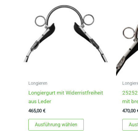
Longieren
Longier
Longiergurt mit Widerristfreiheit
25252 
aus Leder
mit br
465,00
€
470,00
Dieses
Ausführung wählen
Aus
Produkt
weist