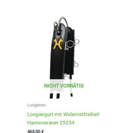
mehrere
Varianten
auf.
Die
Optionen
können
auf
der
Produktseite
gewählt
NICHT VORRÄTIG
werden
Longieren
Longiergurt mit Widerristfreiheit
Hannoveraner 25254
465,00
€