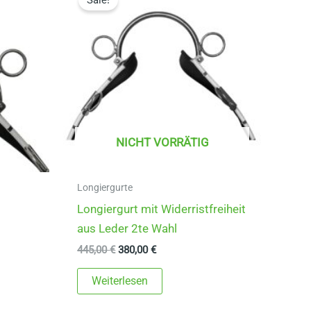
Sale!
NICHT VORRÄTIG
Longiergurte
t
Longiergurt mit Widerristfreiheit
aus Leder 2te Wahl
Ursprünglicher
Aktueller
445,00
€
380,00
€
Preis
Preis
ieses
war:
ist:
Weiterlesen
445,00 €
380,00 €.
rodukt
eist