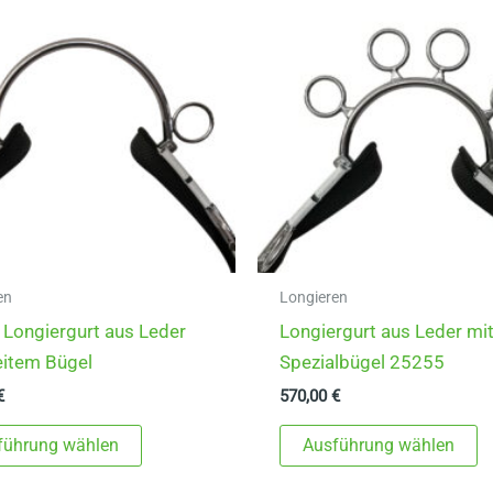
en
Longieren
Longiergurt aus Leder
Longiergurt aus Leder mi
eitem Bügel
Spezialbügel 25255
€
570,00
€
Dieses
D
führung wählen
Ausführung wählen
Produkt
P
weist
w