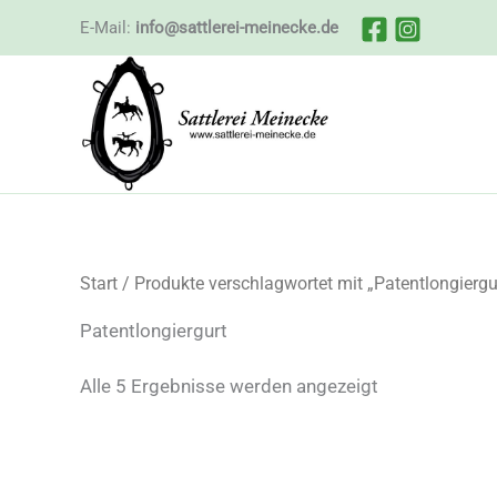
Zum
E-Mail:
info@sattlerei-meinecke.de
Inhalt
springen
Start
/ Produkte verschlagwortet mit „Patentlongiergu
Patentlongiergurt
Nach
Alle 5 Ergebnisse werden angezeigt
Beliebtheit
sortiert