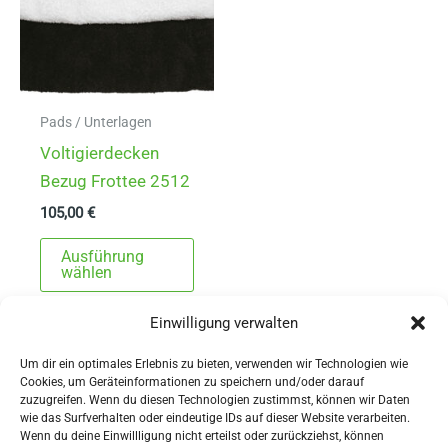
Pads / Unterlagen
Voltigierdecken
Bezug Frottee 2512
105,00
€
Dieses
Ausführung
Produkt
wählen
weist
Einwilligung verwalten
mehrere
Varianten
Um dir ein optimales Erlebnis zu bieten, verwenden wir Technologien wie
auf.
Cookies, um Geräteinformationen zu speichern und/oder darauf
zuzugreifen. Wenn du diesen Technologien zustimmst, können wir Daten
Die
wie das Surfverhalten oder eindeutige IDs auf dieser Website verarbeiten.
Wenn du deine Einwillligung nicht erteilst oder zurückziehst, können
Optionen