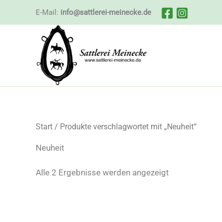
Zum
E-Mail:
info@sattlerei-meinecke.de
Inhalt
springen
Start
/ Produkte verschlagwortet mit „Neuheit“
Neuheit
Nach
Alle 2 Ergebnisse werden angezeigt
Beliebtheit
sortiert