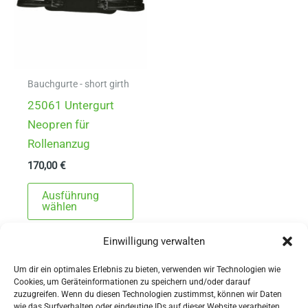
Bauchgurte - short girth
25061 Untergurt
Neopren für
Rollenanzug
170,00
€
Dieses
Ausführung
Produkt
wählen
weist
Einwilligung verwalten
mehrere
Varianten
Um dir ein optimales Erlebnis zu bieten, verwenden wir Technologien wie
auf.
Cookies, um Geräteinformationen zu speichern und/oder darauf
zuzugreifen. Wenn du diesen Technologien zustimmst, können wir Daten
Die
wie das Surfverhalten oder eindeutige IDs auf dieser Website verarbeiten.