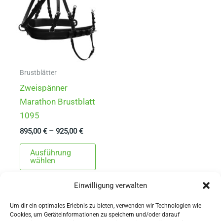
Brustblätter
Zweispänner
Marathon Brustblatt
1095
895,00
€
–
925,00
€
Dieses
Ausführung
Produkt
wählen
weist
Einwilligung verwalten
mehrere
Varianten
Um dir ein optimales Erlebnis zu bieten, verwenden wir Technologien wie
auf.
Cookies, um Geräteinformationen zu speichern und/oder darauf