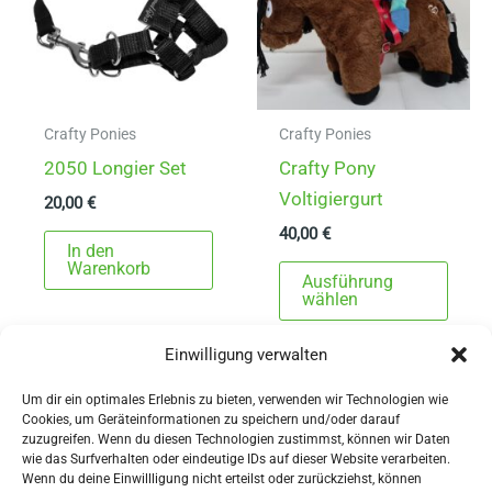
Crafty Ponies
Crafty Ponies
2050 Longier Set
Crafty Pony
Voltigiergurt
20,00
€
40,00
€
In den
Dies
Warenkorb
Ausführung
Prod
wählen
weist
Einwilligung verwalten
mehr
Varia
Um dir ein optimales Erlebnis zu bieten, verwenden wir Technologien wie
auf.
Cookies, um Geräteinformationen zu speichern und/oder darauf
zuzugreifen. Wenn du diesen Technologien zustimmst, können wir Daten
Die
wie das Surfverhalten oder eindeutige IDs auf dieser Website verarbeiten.
Wenn du deine Einwillligung nicht erteilst oder zurückziehst, können
Opti