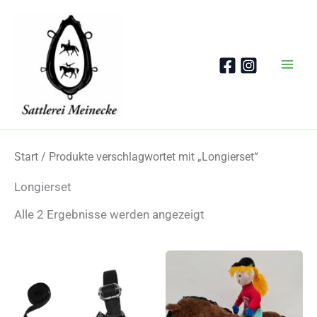
Zum
Inhalt
springen
Start
/ Produkte verschlagwortet mit „Longierset“
Longierset
Nach
Alle 2 Ergebnisse werden angezeigt
Beliebtheit
sortiert