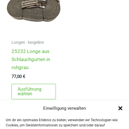
Longen - lungeline
25232 Longe aus
Schlauchgurten in
rohgrau
77,00
€
Dieses
Ausführung
Produkt
wählen
weist
Einwilligung verwalten
mehrere
Varianten
Um dir ein optimales Erlebnis zu bieten, verwenden wir Technologien wie
auf.
Cookies, um Geräteinformationen zu speichern und/oder darauf