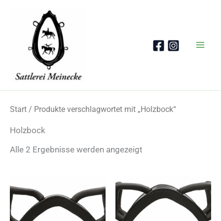
Zum
Inhalt
springen
Start
/ Produkte verschlagwortet mit „Holzbock“
Holzbock
Nach
Alle 2 Ergebnisse werden angezeigt
Beliebtheit
sortiert