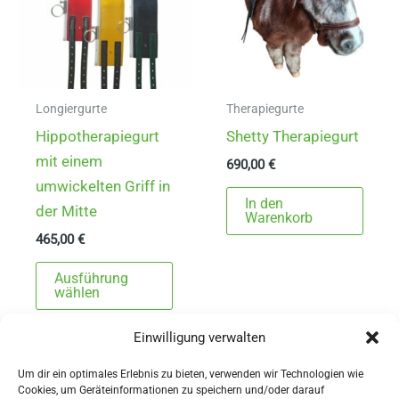
Longiergurte
Therapiegurte
Hippotherapiegurt
Shetty Therapiegurt
mit einem
690,00
€
umwickelten Griff in
In den
der Mitte
Warenkorb
465,00
€
Dieses
Ausführung
Produkt
wählen
weist
Einwilligung verwalten
mehrere
Varianten
Um dir ein optimales Erlebnis zu bieten, verwenden wir Technologien wie
auf.
Cookies, um Geräteinformationen zu speichern und/oder darauf