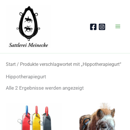
Zum
Inhalt
springen
Start
/ Produkte verschlagwortet mit „Hippotherapiegurt“
Hippotherapiegurt
Nach
Alle 2 Ergebnisse werden angezeigt
Beliebtheit
sortiert