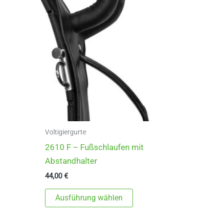
Voltigiergurte
2610 F – Fußschlaufen mit
Abstandhalter
44,00
€
Dieses
Ausführung wählen
Produkt
weist