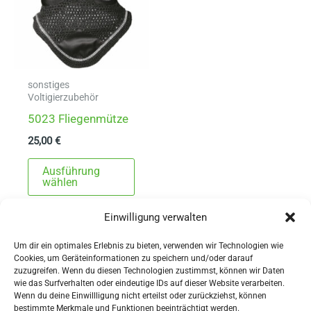
sonstiges
Voltigierzubehör
5023 Fliegenmütze
25,00
€
Dieses
Ausführung
Produkt
wählen
weist
Einwilligung verwalten
mehrere
Varianten
Um dir ein optimales Erlebnis zu bieten, verwenden wir Technologien wie
auf.
Cookies, um Geräteinformationen zu speichern und/oder darauf
zuzugreifen. Wenn du diesen Technologien zustimmst, können wir Daten
Die
wie das Surfverhalten oder eindeutige IDs auf dieser Website verarbeiten.
Wenn du deine Einwillligung nicht erteilst oder zurückziehst, können
Optionen
AGBs
bestimmte Merkmale und Funktionen beeinträchtigt werden.