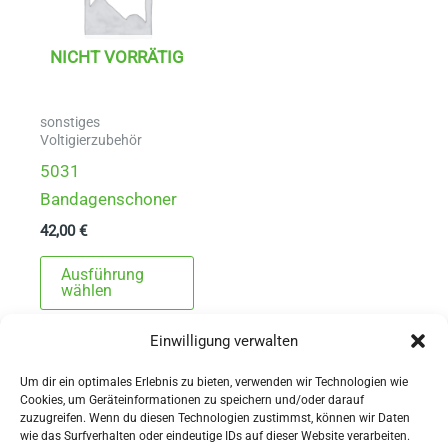
NICHT VORRÄTIG
sonstiges
Voltigierzubehör
5031
Bandagenschoner
42,00
€
Dieses
Ausführung
Produkt
wählen
weist
Einwilligung verwalten
mehrere
Varianten
Um dir ein optimales Erlebnis zu bieten, verwenden wir Technologien wie
auf.
Cookies, um Geräteinformationen zu speichern und/oder darauf
zuzugreifen. Wenn du diesen Technologien zustimmst, können wir Daten
Die
wie das Surfverhalten oder eindeutige IDs auf dieser Website verarbeiten.