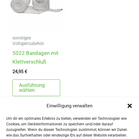
sonstiges
Voltigierzubehör
5022 Bandagen mit
Klettverschluß
24,95
€
Dieses
Ausführung
Produkt
wählen
weist
Einwilligung verwalten
mehrere
Varianten
Um dir ein optimales Erlebnis zu bieten, verwenden wir Technologien wie
auf.
Cookies, um Geräteinformationen zu speichern und/oder darauf
zuzugreifen. Wenn du diesen Technologien zustimmst, können wir Daten
Die
wie das Surfverhalten oder eindeutige IDs auf dieser Website verarbeiten.